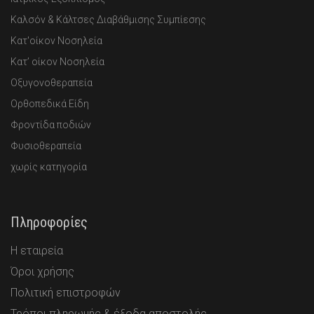
Καλσόν & Κάλτσες Διαβάθμισης Συμπίεσης
Κατ'οίκον Νοσηλεία
Κατ’ οίκον Νοσηλεία
Οξυγονοθεραπεία
Ορθοπεδικά Είδη
Φροντίδα ποδιών
Φυσιοθεραπεία
χωρίς κατηγορία
Πληροφορίες
Η εταιρεία
Όροι χρήσης
Πολιτική επιστροφών
Τρόποι πληρωμής & έξοδα αποστολής