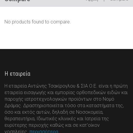
Compare
No products found to compare.
Η εταιρεία
Η εταιρεία Αντώνης Τσακίρογλου & ΣΙΑ Ο.Ε. είναι η πρώτη
εταιρεία εισαγωγής και εμπορίας ορθοπεδικών ειδών και
παροχής ιατροτεχνολογικών προϊόντων στο Νομό
Δράμας. Δραστηριοποιείται τόσο στα καταστήματα της,
όσο και εκτός αυτών, δηλαδή σε Νοσοκομεία,
θεραπευτήρια, Ιδιωτικές κλινικές και Ιατρεία της
ευρύτερης περιοχής καθώς και σε κατ’οίκον
νοσηλείες.
περισσότερα…