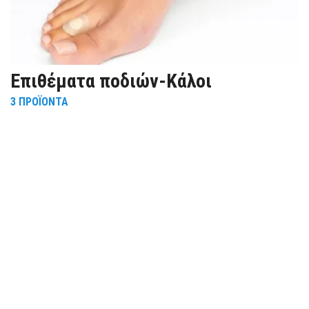
Eπιθέματα ποδιών-Κάλοι
3
ΠΡΟΪΌΝΤΑ
R
5