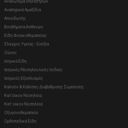
Αναλώσιμα Θηλάστρων
Αναπηρικά Αμαξίδια
Απινιδωτής
Βοηθήματα Ασθενών
Είδη Φυσικοθεραπείας
Έλεγχος Υγείας - Ευεξία
Ζώνες
Ιατρικά Είδη
Ιατρικές/Νοσηλευτικές ποδιές
Ιατρικός Εξοπλισμός
Καλσόν & Κάλτσες Διαβάθμισης Συμπίεσης
Κατ'οίκον Νοσηλεία
Κατ’ οίκον Νοσηλεία
Οξυγονοθεραπεία
Ορθοπεδικά Είδη