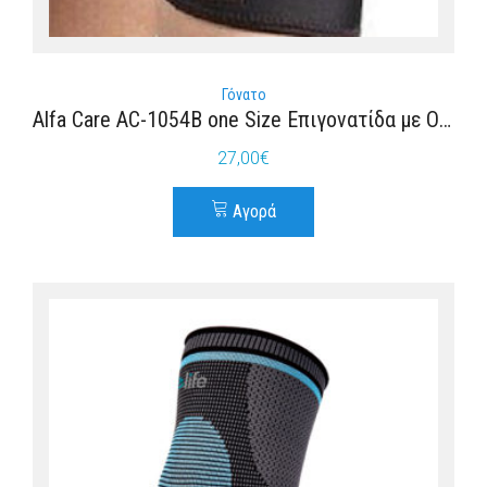
Γόνατο
Alfa Care AC-1054Β one Size Επιγονατίδα με Οπή και Μπανέλες σε Μαύρο χρώμα
27,00
€
Αγορά