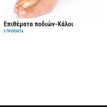
Eπιθέματα ποδιών-Κάλοι
3
ΠΡΟΪΌΝΤΑ
R
5