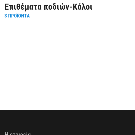
Eπιθέματα ποδιών-Κάλοι
3
ΠΡΟΪΌΝΤΑ
R
5
Η εταιρεία