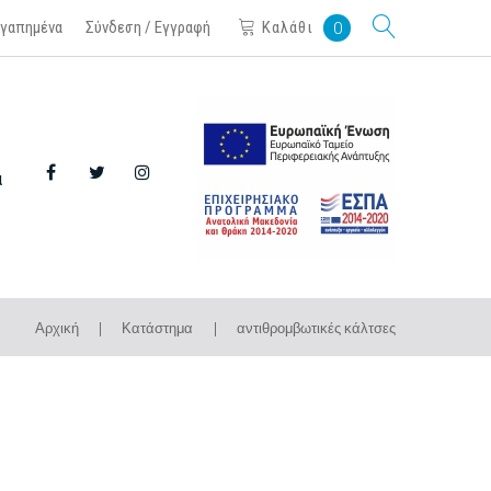
Καλάθι
γαπημένα
Σύνδεση / Εγγραφή
0
α
Facebook
Twitter
Instagram
Αρχική
|
Κατάστημα
|
αντιθρομβωτικές κάλτσες