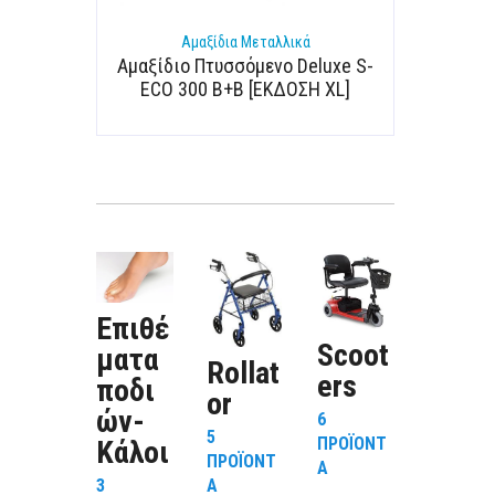
Αμαξίδια Μεταλλικά
Αμαξίδιο Πτυσσόμενο Deluxe S-
ECO 300 B+B [ΕΚΔΟΣΗ XL]
Eπιθέ
Α
Scoot
ματα
ΒΟΗ
Rollat
ers
ποδι
ΕΙΕΣ
or
ών-
6
37
5
ΠΡΟΪΌΝΤ
Κάλοι
ΠΡΟΪΌΝ
ΠΡΟΪΌΝΤ
Α
Α
Α
3