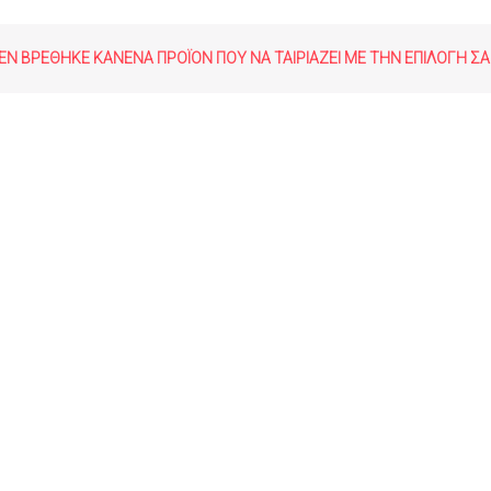
ΕΝ ΒΡΈΘΗΚΕ ΚΑΝΈΝΑ ΠΡΟΪΌΝ ΠΟΥ ΝΑ ΤΑΙΡΙΆΖΕΙ ΜΕ ΤΗΝ ΕΠΙΛΟΓΉ ΣΑ