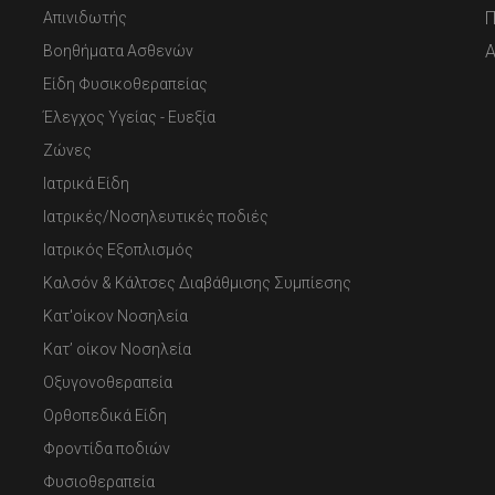
Π
Απινιδωτής
Α
Βοηθήματα Ασθενών
Είδη Φυσικοθεραπείας
Έλεγχος Υγείας - Ευεξία
Ζώνες
Ιατρικά Είδη
Ιατρικές/Νοσηλευτικές ποδιές
Ιατρικός Εξοπλισμός
Καλσόν & Κάλτσες Διαβάθμισης Συμπίεσης
Κατ'οίκον Νοσηλεία
Κατ’ οίκον Νοσηλεία
Οξυγονοθεραπεία
Ορθοπεδικά Είδη
Φροντίδα ποδιών
Φυσιοθεραπεία