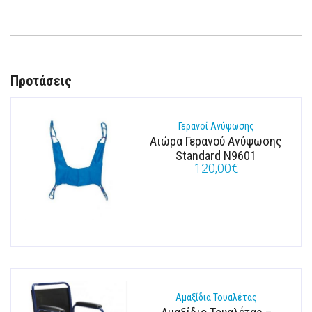
Προτάσεις
Γερανοί Ανύψωσης
Αιώρα Γερανού Ανύψωσης
Standard N9601
120,00
€
Αμαξίδια Τουαλέτας