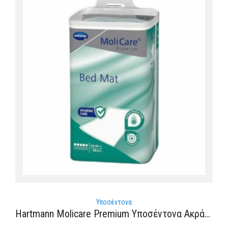
Υποσέντονα
Hartmann Molicare Premium Υποσέντονα Ακράτειας 5 Σταγόνων 60x90cm 30τμχ