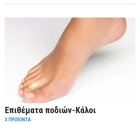
Eπιθέματα ποδιών-Κάλοι
3
ΠΡΟΪΌΝΤΑ