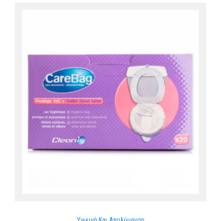
Υγιεινή Και Απολύμανση