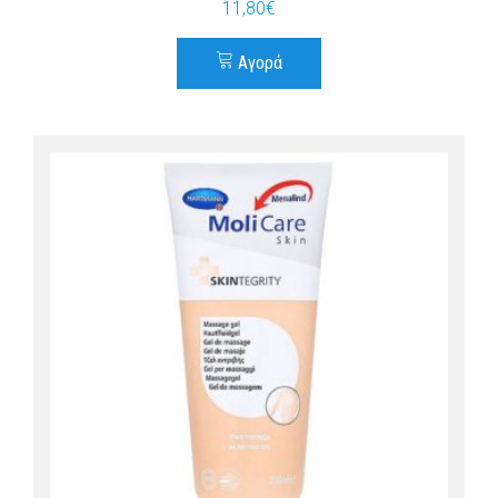
11,80
€
Αγορά